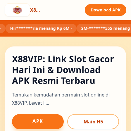
X88VIP
Download APK
******ria menang Rp 6M ·
SM-*******555 menang Rp 10M ·
X88VIP: Link Slot Gacor
Hari Ini & Download
APK Resmi Terbaru
Temukan kemudahan bermain slot online di
X88VIP. Lewat li...
APK
Main H5