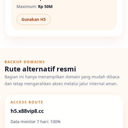
Maximum:
Rp 50M
Gunakan H5
BACKUP DOMAINS
Rute alternatif resmi
Bagian ini hanya menampilkan domain yang mudah dibaca
dan tetap mengarahkan akses melalui jalur internal aman.
ACCESS ROUTE
h5.x88vip8.cc
Data monitor 7 hari: 100%