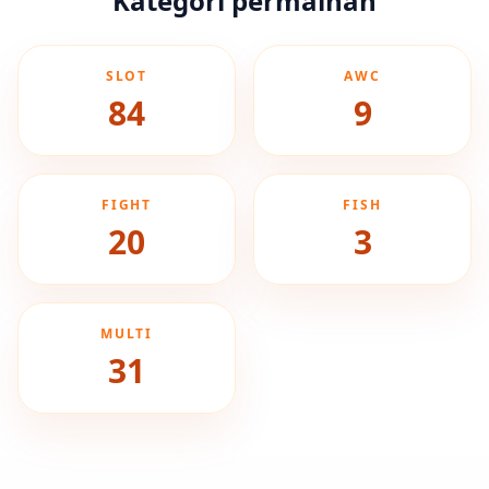
Kategori permainan
SLOT
AWC
84
9
FIGHT
FISH
20
3
MULTI
31