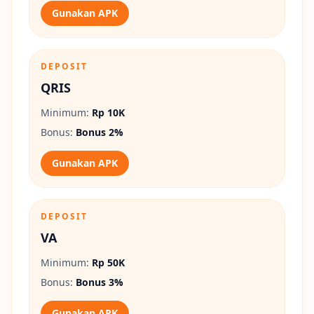
Gunakan APK
DEPOSIT
QRIS
Minimum:
Rp 10K
Bonus:
Bonus 2%
Gunakan APK
DEPOSIT
VA
Minimum:
Rp 50K
Bonus:
Bonus 3%
Gunakan APK