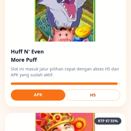
Huff N' Even
More Puff
Slot ini masuk jalur pilihan cepat dengan akses H5 dan
APK yang sudah aktif.
APK
H5
RTP 97.55%