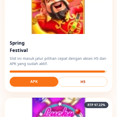
Spring
Festival
Slot ini masuk jalur pilihan cepat dengan akses H5 dan
APK yang sudah aktif.
APK
H5
RTP 97.22%