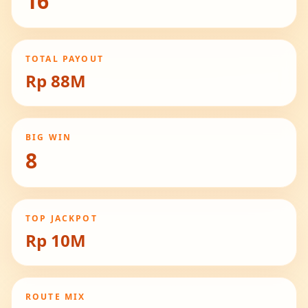
16
TOTAL PAYOUT
Rp 88M
BIG WIN
8
TOP JACKPOT
Rp 10M
ROUTE MIX