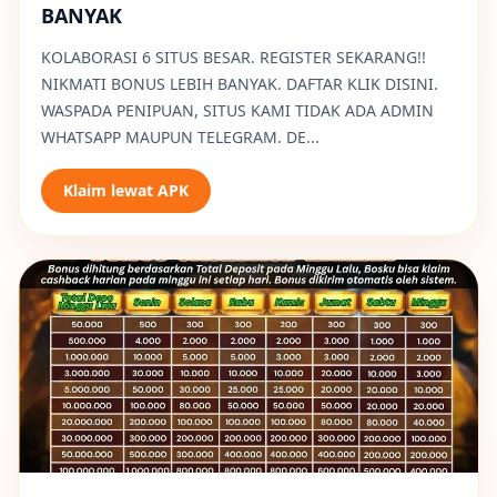
BANYAK
KOLABORASI 6 SITUS BESAR. REGISTER SEKARANG!!
NIKMATI BONUS LEBIH BANYAK. DAFTAR KLIK DISINI.
WASPADA PENIPUAN, SITUS KAMI TIDAK ADA ADMIN
WHATSAPP MAUPUN TELEGRAM. DE...
Klaim lewat APK