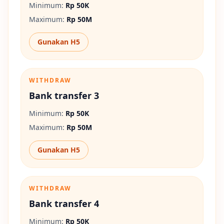
Minimum:
Rp 50K
Maximum:
Rp 50M
Gunakan H5
WITHDRAW
Bank transfer 3
Minimum:
Rp 50K
Maximum:
Rp 50M
Gunakan H5
WITHDRAW
Bank transfer 4
Minimum:
Rp 50K