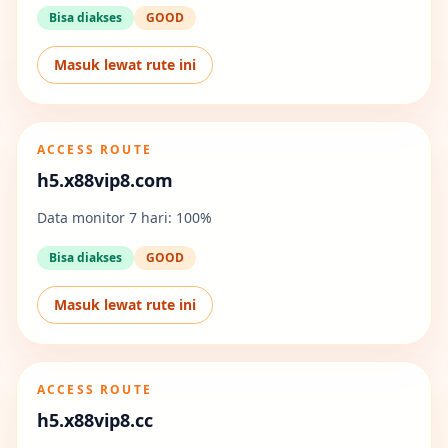
Bisa diakses
GOOD
Masuk lewat rute ini
ACCESS ROUTE
h5.x88vip8.com
Data monitor 7 hari: 100%
Bisa diakses
GOOD
Masuk lewat rute ini
ACCESS ROUTE
h5.x88vip8.cc